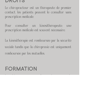
Droits
Le chiropracteur est un thérapeute de premier
contact, les patients peuvent le consulter sans
prescription médicale.
Pour consulter un kinésithérapeute, une
prescription médicale est souvent nécessaire.
La kinésithérapie est remboursée par la sécurité
sociale tandis que la chiropraxie est uniquement
remboursée par les mutuelles.
Formation
Les chiropracteurs sont formés dans une seule
école privée en France, avec une formation
homogène et reconnu en Europe et dans le
monde.
Les kinésithérapeutes obtiennent un Diplôme
d'Etat (DE), avec un formation non standardisée à
l'international.