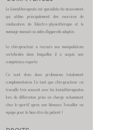
Le kinésithérapeute est spécialiste du mouvement
qui utilise principalement des exercices de
rééducation, de l'électro-physiothérapie et le
massage manuel ou aidés d'appareils adaptés.
Le chiropracteur a recours aux manipulations
vertébrales dans lesquelles il a acquis une
compétence experte.
Ce sont donc deux professions totalement
complémentaires. En tant que chiropracteur, on
travaille très souvent avec les
kinésithérapeutes
lors de différentes prise en charge notamment
chez le sportif après une blessure. Travailler en
équipe pour le bien être du patient !