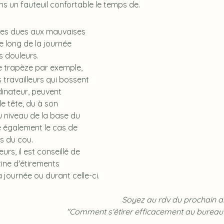
ns un fauteuil confortable le temps de.
res dues aux mauvaises 
e long de la journée 
 douleurs. 
e trapèze par exemple, 
 travailleurs qui bossent 
dinateur, peuvent 
 tête, du à son 
u niveau de la base du 
e également le cas de 
s du cou.
rs, il est conseillé de 
tine d'étirements 
la journée ou durant celle-ci.
Soyez au rdv du prochain arti
"Comment s'étirer efficacement au bureau o