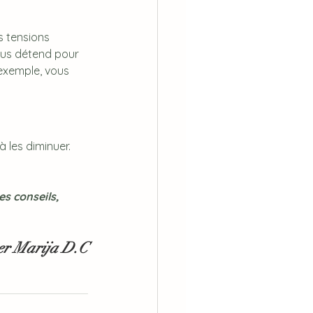
s tensions 
vous détend pour 
exemple, vous 
à les diminuer. 
s conseils, 
er Marija D.C