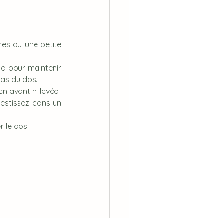
res ou une petite 
id pour maintenir 
bas du dos.
en avant ni levée.
nvestissez dans un 
r le dos.