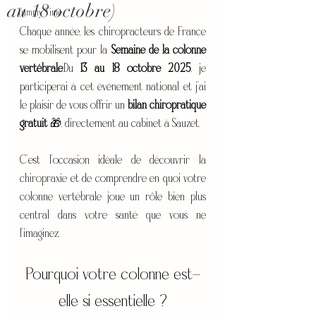
au 18 octobre)
Tummy Time
Chaque année, les chiropracteurs de France 
se mobilisent pour la 
Semaine de la colonne 
vertébrale
.Du 
13 au 18 octobre 2025
, je 
participerai à cet événement national et j’ai 
le plaisir de vous offrir un 
bilan chiropratique 
gratuit
 🎁, directement au cabinet à Sauzet.
C’est l’occasion idéale de découvrir la 
chiropraxie et de comprendre en quoi votre 
colonne vertébrale joue un rôle bien plus 
central dans votre santé que vous ne 
l’imaginez.
Pourquoi votre colonne est-
elle si essentielle ?