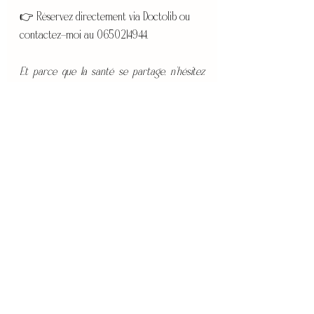
👉 Réservez directement via Doctolib ou 
contactez-moi au 0650214944.
Et parce que la santé se partage, n’hésitez 
pas à en parler autour de vous : vos proches, 
vos collègues ou vos amis peuvent eux aussi 
bénéficier de ce bilan gratuit.
✨ Ne laissez pas vos douleurs ou votre 
fatigue dicter votre quotidien. Prenez un 
temps pour votre colonne, prenez un temps 
pour vous !
Au plaisir de vous accueillir,
Marija Zager – Chiropracteure