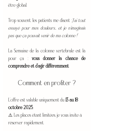
être global.
Trop souvent, les patients me disent :
“J’ai tout 
essayé pour mes douleurs… et je n’imaginais 
pas que ça pouvait venir de ma colonne !”
La Semaine de la colonne vertébrale est là 
pour ça : 
vous donner la chance de 
comprendre et d’agir différemment
.
Comment en profiter ?
L’offre est valable uniquement du 
13 au 18 
octobre 2025
.
⚠️ Les places étant limitées, je vous invite à 
réserver rapidement.