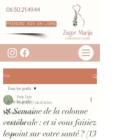
06.50.21.49.44
Prendre RDV en ligne
Post
Tous les posts
Marija Zager
Tous les posts
4 oct. 2025
2 min de lecture
🌿 Semaine de la colonne
Douleurs de dos
vertébrale : et si vous faisiez
Télétravail
le point sur votre santé ? (13
Bébé