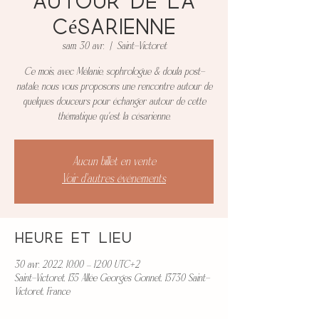
autour de la
césarienne
sam. 30 avr.
  |  
Saint-Victoret
Ce mois, avec Mélanie, sophrologue & doula post-
natale, nous vous proposons une rencontre autour de
quelques douceurs pour échanger autour de cette
thématique qu'est la césarienne.
Aucun billet en vente
Voir d'autres événements
Heure et lieu
30 avr. 2022, 10:00 – 12:00 UTC+2
Saint-Victoret, 135 Allée Georges Gonnet, 13730 Saint-
Victoret, France