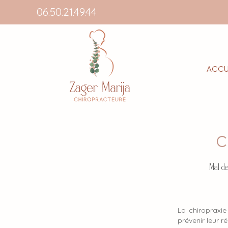
06.50.21.49.44
Accu
C
Mal de
La chiropraxie
prévenir leur 